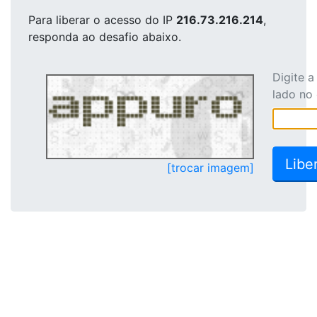
Para liberar o acesso
do IP
216.73.216.214
,
responda ao desafio abaixo.
Digite 
lado no
[trocar imagem]